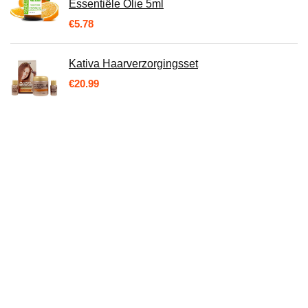
Essentiële Olie 5ml
€
5.78
Kativa Haarverzorgingsset
€
20.99
4711 Echt Keuls water Molanusfl. 50ml
€
8.95
AVON - Skin So Soft & Fresh -
vochtverzorgingsspray origineel - lichaamsolie
- 150 ml
€
10.34