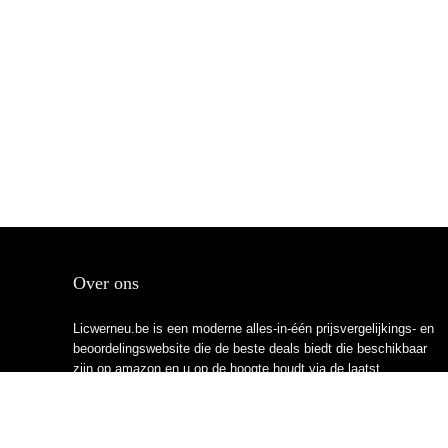
Over ons
Licwerneu.be is een moderne alles-in-één prijsvergelijkings- en
beoordelingswebsite die de beste deals biedt die beschikbaar
zijn op amazon en u op de hoogte houdt via de laatst
toegevoegde blogs. Alle afbeeldingen zijn auteursrechtelijk
beschermd door hun respectievelijke eigenaren. Alle geciteerde
inhoud is afgeleid van hun respectievelijke bronnen.