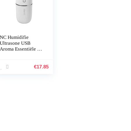
NC Humidifie
Ultrasone USB
Aroma Essentiële en
Olie Diffuser – 1st
€
17.85