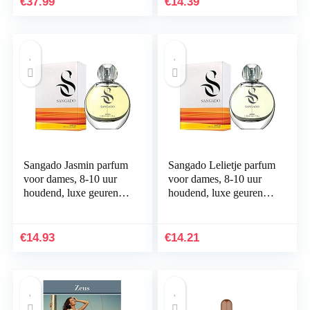
€
37.99
€
14.39
etensten…
Sangado Jasmin parfum
Sangado Lelietje parfum
voor dames, 8-10 uur
voor dames, 8-10 uur
houdend, luxe geurend,
houdend, luxe geurend,
bloemig, delicate Franse
bloemig, delicate Franse
etensces, extra…
etensces, extra…
€
14.93
€
14.21