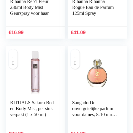
Rihanna Reb’l Fleur
Rihanna Rihanna
236ml Body Mist
Rogue Eau de Parfum
Geurspray voor haar
125ml Spray
€
16.99
€
41.09
RITUALS Sakura Bed
Sangado De
en Body Mist, per stuk
onvergetelijke parfum
verpakt (1 x 50 ml)
voor dames, 8-10 uur
lang, luxueus geurend,
oosterse bloemige,
delicate Franse