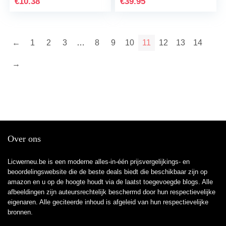
€
10.38
€
39.95
←
1
2
3
…
8
9
10
11
12
13
14
→
Over ons
Licwerneu.be is een moderne alles-in-één prijsvergelijkings- en
beoordelingswebsite die de beste deals biedt die beschikbaar zijn op
amazon en u op de hoogte houdt via de laatst toegevoegde blogs. Alle
afbeeldingen zijn auteursrechtelijk beschermd door hun respectievelijke
eigenaren. Alle geciteerde inhoud is afgeleid van hun respectievelijke
bronnen.