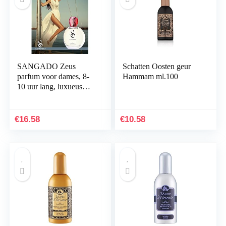
SANGADO Zeus
Schatten Oosten geur
parfum voor dames, 8-
Hammam ml.100
10 uur lang, luxueus
geurende, bloemige,
houtachtige muskus,
delicate Franse
€
16.58
€
10.58
etensten…