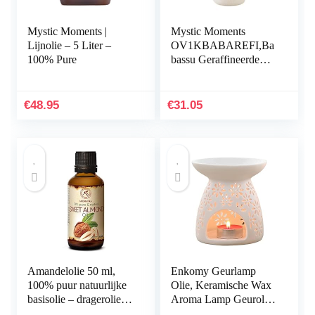
Mystic Moments |
Mystic Moments
Lijnolie – 5 Liter –
OV1KBABAREFI,Ba
100% Pure
bassu Geraffineerde
Draagolie – 1 Litre –
100% Pure
€
48.95
€
31.05
Amandelolie 50 ml,
Enkomy Geurlamp
100% puur natuurlijke
Olie, Keramische Wax
basisolie – dragerolie –
Aroma Lamp Geurolie
rijk aan mineralen &
Kaarsenhouder Wit