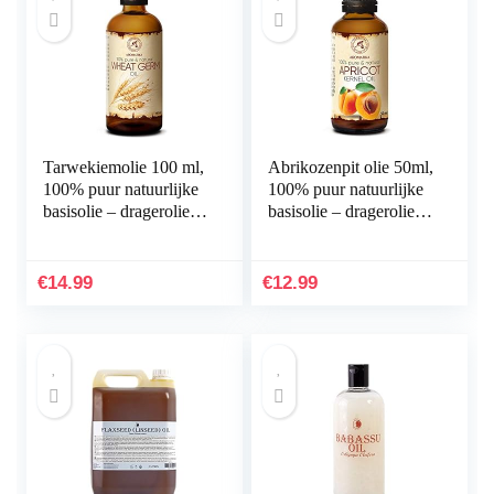
Tarwekiemolie 100 ml,
Abrikozenpit olie 50ml,
100% puur natuurlijke
100% puur natuurlijke
basisolie – dragerolie –
basisolie – dragerolie –
rijk aan mineralen &
rijk aan mineralen &
vitamines voor
vitamines voor
intensieve…
intensieve…
€
14.99
€
12.99