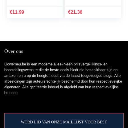
vitamines voor
Bloem Patroon Mini
intensieve…
Theelichthouder Olie…
€
11.99
€
21.36
Over ons
Licwerneu.be is een moderne alles-in-één prijsvergelijkings- en
beoordelingswebsite die de beste deals biedt die beschikbaar zijn op
amazon en u op de hoogte houdt via de laatst toegevoegde blogs. Alle
afbeeldingen zijn auteursrechtelijk beschermd door hun respectievelijke
eigenaren. Alle geciteerde inhoud is afgeleid van hun respectievelijke
bronnen.
WORD LID VAN ONZE MAILLIJST VOOR BEST