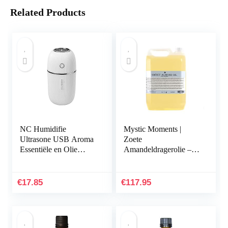
Related Products
NC Humidifie
Mystic Moments |
Ultrasone USB Aroma
Zoete
Essentiële en Olie
Amandeldragerolie –
Diffuser – 1st
25 liter – 100% puur
€
17.85
€
117.95