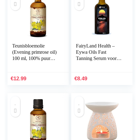
Teunisbloemolie
FairyLand Health –
(Evening primrose oil)
Eywa Oils Fast
100 ml, 100% puur
Tanning Serum voor
natuurlijke basisolie –
voedende,
dragerolie – rijk aan
verzachtende,
mineralen…
hydraterende,
€
12.99
€
8.49
zonnebrandolie met
sesam…