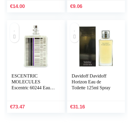
€
14.00
€
9.06
ESCENTRIC
Davidoff Davidoff
MOLECULES
Horizon Eau de
Escentric 60244 Eau
Toilette 125ml Spray
De Cologne,100ml
(pak van 1)
€
73.47
€
31.16