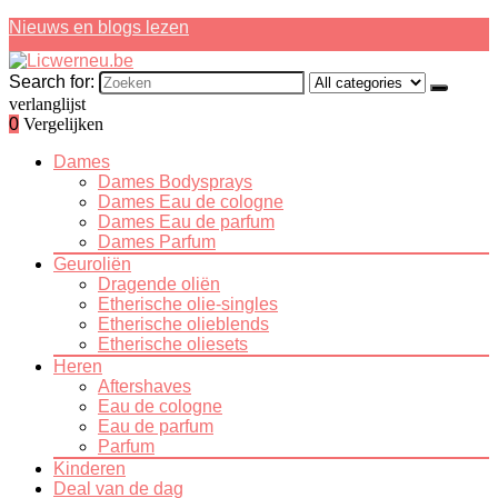
Nieuws en blogs lezen
Search for:
verlanglijst
0
Vergelijken
Dames
Dames Bodysprays
Dames Eau de cologne
Dames Eau de parfum
Dames Parfum
Geuroliën
Dragende oliën
Etherische olie-singles
Etherische olieblends
Etherische oliesets
Heren
Aftershaves
Eau de cologne
Eau de parfum
Parfum
Kinderen
Deal van de dag