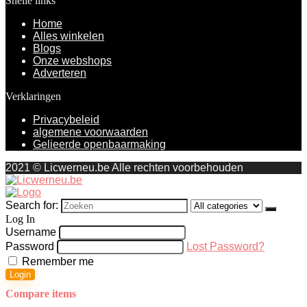
Snelle links
Home
Alles winkelen
Blogs
Onze webshops
Adverteren
Verklaringen
Privacybeleid
algemene voorwaarden
Gelieerde openbaarmaking
2021 © Licwerneu.be Alle rechten voorbehouden
Search for:
Log In
Username
Password
Lost Password?
Remember me
Login
Compare items