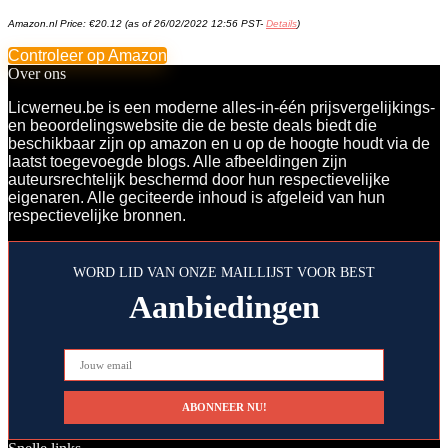
Amazon.nl Price:
€
20.12
(as of 26/02/2022 12:56 PST-
Details
)
Controleer op Amazon
Over ons
Licwerneu.be is een moderne alles-in-één prijsvergelijkings-
en beoordelingswebsite die de beste deals biedt die
beschikbaar zijn op amazon en u op de hoogte houdt via de
laatst toegevoegde blogs. Alle afbeeldingen zijn
auteursrechtelijk beschermd door hun respectievelijke
eigenaren. Alle geciteerde inhoud is afgeleid van hun
respectievelijke bronnen.
WORD LID VAN ONZE MAILLIJST VOOR BEST
Aanbiedingen