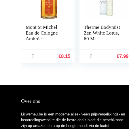
Mont St Michel
Therme Bodymist
Eau de Cologne
Zen White Lotus,
Ambrée
60 Ml
Authentique, 250
ml
€
8.15
€
7.99
Over ons
Licwerneu.be is een moderne alles-in-één prijsvergelijkings- en
beoordelingswebsite die de beste deals biedt die beschikbaar
zijn op amazon en u op de hoogte houdt via de laatst