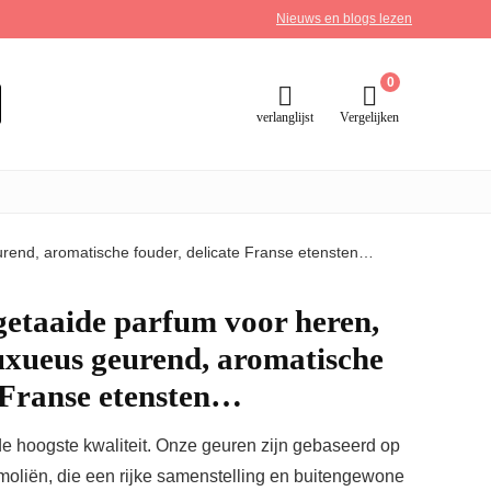
Nieuws en blogs lezen
0
verlanglijst
Vergelijken
end, aromatische fouder, delicate Franse etensten…
aaide parfum voor heren,
luxueus geurend, aromatische
e Franse etensten…
 hoogste kwaliteit. Onze geuren zijn gebaseerd op
oliën, die een rijke samenstelling en buitengewone