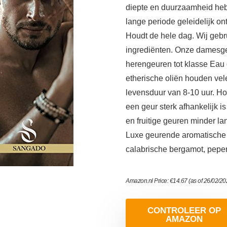
diepte en duurzaamheid heb
lange periode geleidelijk o
Houdt de hele dag. Wij geb
ingrediënten. Onze damesge
herengeuren tot klasse Eau
etherische oliën houden vel
levensduur van 8-10 uur. Ho
een geur sterk afhankelijk i
en fruitige geuren minder la
Luxe geurende aromatische 
calabrische bergamot, peper
Amazon.nl Price:
€
14.67
(as of 26/02/2
CONTROLEER OP
AMAZON