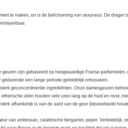
ent te maken, en is de belichaming van sexyness. De drager is 
erstaanbaar.
 geuren zijn gebaseerd op hoogwaardige Franse parfumoliën, d
r gedurende een lange periode geleidelijk ontvouwen.
 sterk geconcentreerde ingrediënten. Onze damesgeuren behoren
etherische oliën houden vele uren lang op de huid en rond, me
terk afhankelijk is van de aard van de geur (bijvoorbeeld houde
eur van ambroxan, calabrische bergamot, peper. Verleidelijk, 
bij onze flesjes in de hoogste mate op kwaliteit die wij je tege