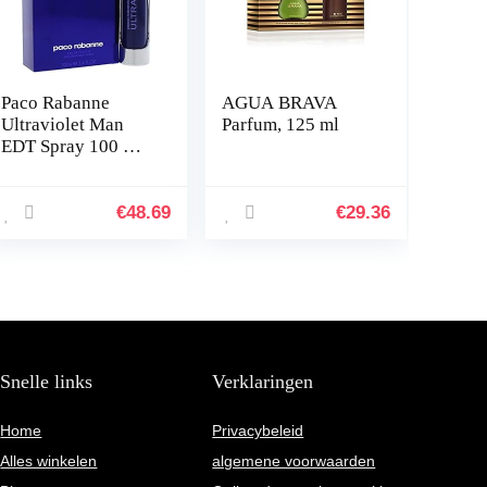
Paco Rabanne
AGUA BRAVA
Ultraviolet Man
Parfum, 125 ml
EDT Spray 100 ml,
per stuk verpakt (1
x 100 ml)
€
48.69
€
29.36
Snelle links
Verklaringen
Home
Privacybeleid
Alles winkelen
algemene voorwaarden