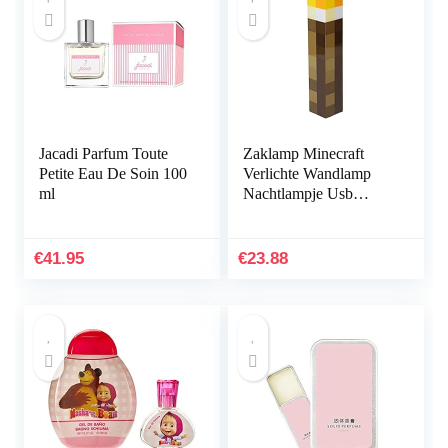
Jacadi Parfum Toute
Zaklamp Minecraft
Petite Eau De Soin 100
Verlichte Wandlamp
ml
Nachtlampje Usb
Oplaadbaar
Nachtlampje Hand of
Wandmontage
€
41.95
€
23.88
Verlichting voor…