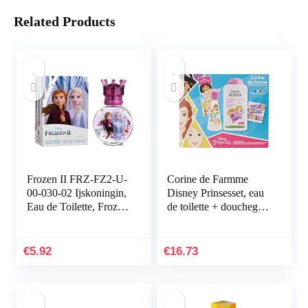
Related Products
Frozen II FRZ-FZ2-U-
Corine de Farmme
00-030-02 Ijskoningin,
Disney Prinsesset, eau
Eau de Toilette, Frozen
de toilette + douchegel
II, 30 ml
+ Goodies, 1 stuk
€
5.92
€
16.73