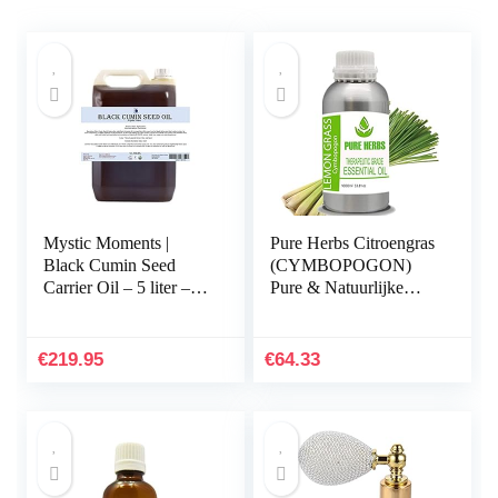
Mystic Moments |
Pure Herbs Citroengras
Black Cumin Seed
(CYMBOPOGON)
Carrier Oil – 5 liter –
Pure & Natuurlijke
100% Pure
Therapeutische Grade
Essentiële Olie 1000ml
€
219.95
€
64.33