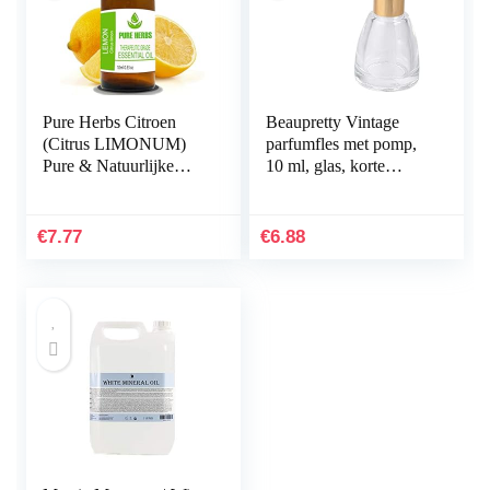
Pure Herbs Citroen
Beaupretty Vintage
(Citrus LIMONUM)
parfumfles met pomp,
Pure & Natuurlijke
10 ml, glas, korte
Therapeutische Grade
parfumfles, navulbaar,
Essentiële Olie 10ml
parfumfles voor make-
up op reis (type…
€
7.77
€
6.88