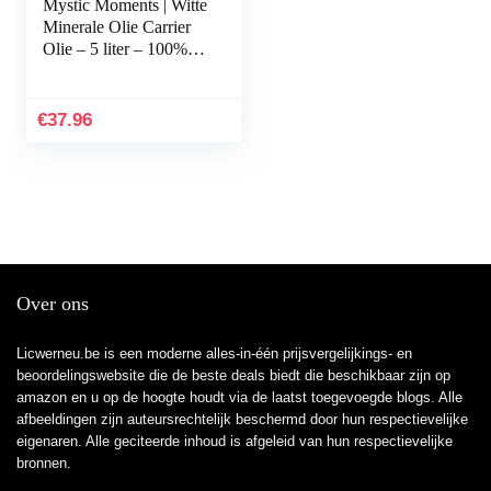
Mystic Moments | Witte
Minerale Olie Carrier
Olie – 5 liter – 100%
Puur
€
37.96
Over ons
Licwerneu.be is een moderne alles-in-één prijsvergelijkings- en
beoordelingswebsite die de beste deals biedt die beschikbaar zijn op
amazon en u op de hoogte houdt via de laatst toegevoegde blogs. Alle
afbeeldingen zijn auteursrechtelijk beschermd door hun respectievelijke
eigenaren. Alle geciteerde inhoud is afgeleid van hun respectievelijke
bronnen.