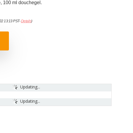
e, 100 ml douchegel.
022 13:13 PST-
Details
)
Updating...
Updating...