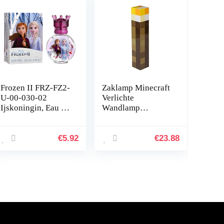
Frozen II FRZ-FZ2-
Zaklamp Minecraft
U-00-030-02
Verlichte
Ijskoningin, Eau de
Wandlamp
Toilette, Frozen II,
Nachtlampje Usb
30 ml
Oplaadbaar
Nachtlampje Hand
€
5.92
€
23.88
of Wandmontage
Verlichting voor…